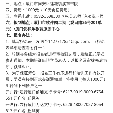
三、地点：厦门市同安区莲花镇溪东书院
四、费用：1000元（10天食宿费用）
五、联系电话：0592-3698300 李松英老师 许永贵老师
六、报到地点：厦门市软件园二期（观日路
26
号
201
单
元）•厦门爱和乐教育服务中心
七、报名办法：
1、填写报名表，发送至1427717831@qq.com。（报名
表详细请查看附件一 ）
2、培训会务组对报名者进行审核甄选后，发给正式学员
参训通知。本期培训班限学员20人，以报名及审核先后为
序，额满即止。
3、为了保证筹备、报名工作有序进行和培训工作有效开
展，学员在接到正式参训通知后，将费用（每人1000元）
汇转到下列帐户之一：
开户行: 建行厦门前埔支行 卡号: 6217-0019-3000-6754-
551 开户名: 丘凤英
开户行: 农行厦门万达支行 卡号: 6228-4800-7027-8054-
617 开户名: 丘凤英