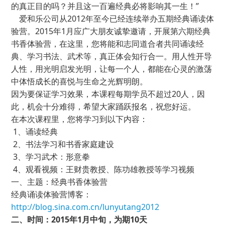
的真正目的吗？并且这一百遍经典必将影响其一生！”
爱和乐公司从2012年至今已经连续举办五期经典诵读体
验营。2015年1月应广大朋友诚挚邀请，开展第六期经典
书香体验营，在这里，您将能和志同道合者共同诵读经
典、学习书法、武术等，真正体会知行合一。用人性开导
人性，用光明启发光明，让每一个人，都能在心灵的激荡
中体悟成长的喜悦与生命之光辉明朗。
因为要保证学习效果，本课程每期学员不超过20人，因
此，机会十分难得，希望大家踊跃报名，祝您好运。
在本次课程里，您将学习到以下内容：
1、诵读经典
2、书法学习和书香家庭建设
3、学习武术：形意拳
4、观看视频：王财贵教授、陈功雄教授等学习视频
一、主题：经典书香体验营
经典诵读体验营博客：
http://blog.sina.com.cn/lunyutang2012
二、时间：
2015
年
1
月中旬，为期
10
天