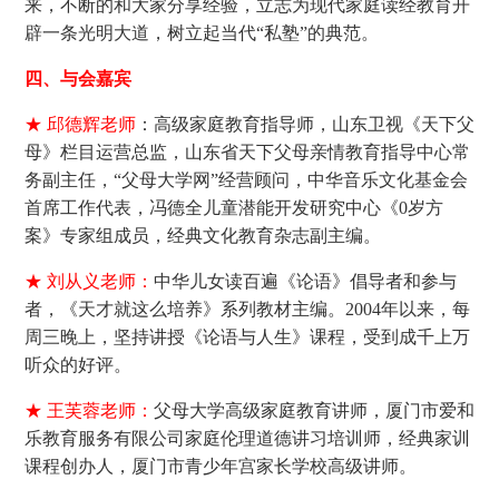
来，不断的和大家分享经验，立志为现代家庭读经教育开
辟一条光明大道，树立起当代“私塾”的典范。
四、与会嘉宾
★ 邱德辉老师
：高级家庭教育指导师，山东卫视《天下父
母》栏目运营总监，山东省天下父母亲情教育指导中心常
务副主任，“父母大学网”经营顾问，中华音乐文化基金会
首席工作代表，冯德全儿童潜能开发研究中心《0岁方
案》专家组成员，经典文化教育杂志副主编。
★ 刘从义老师：
中华儿女读百遍《论语》倡导者和参与
者，《天才就这么培养》系列教材主编。2004年以来，每
周三晚上，坚持讲授《论语与人生》课程，受到成千上万
听众的好评。
★ 王芙蓉老师：
父母大学高级家庭教育讲师，厦门市爱和
乐教育服务有限公司家庭伦理道德讲习培训师，经典家训
课程创办人，厦门市青少年宫家长学校高级讲师。