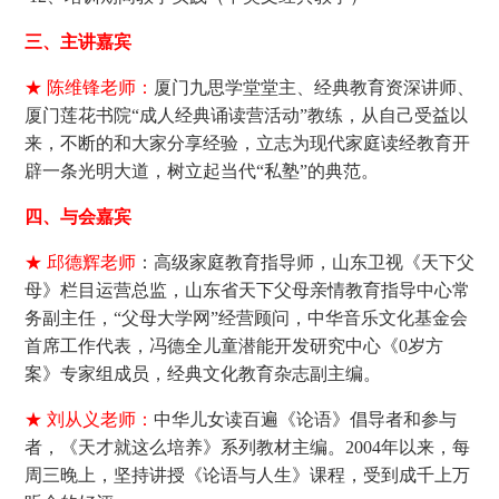
三、主讲嘉宾
★ 陈维锋老师：
厦门九思学堂堂主、经典教育资深讲师、
厦门莲花书院“成人经典诵读营活动”教练，从自己受益以
来，不断的和大家分享经验，立志为现代家庭读经教育开
辟一条光明大道，树立起当代“私塾”的典范。
四、与会嘉宾
★ 邱德辉老师
：高级家庭教育指导师，山东卫视《天下父
母》栏目运营总监，山东省天下父母亲情教育指导中心常
务副主任，“父母大学网”经营顾问，中华音乐文化基金会
首席工作代表，冯德全儿童潜能开发研究中心《0岁方
案》专家组成员，经典文化教育杂志副主编。
★ 刘从义老师：
中华儿女读百遍《论语》倡导者和参与
者，《天才就这么培养》系列教材主编。2004年以来，每
周三晚上，坚持讲授《论语与人生》课程，受到成千上万