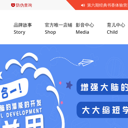
防伪查询
第六期经典书香体验营
品牌故事
官方唯一店铺
影音中心
育儿中心
Story
Shop
Media
Child