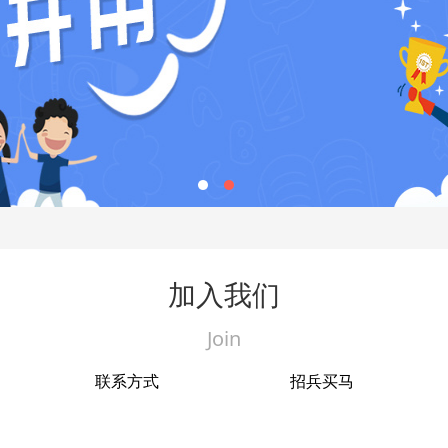
加入我们
Join
联系方式
招兵买马