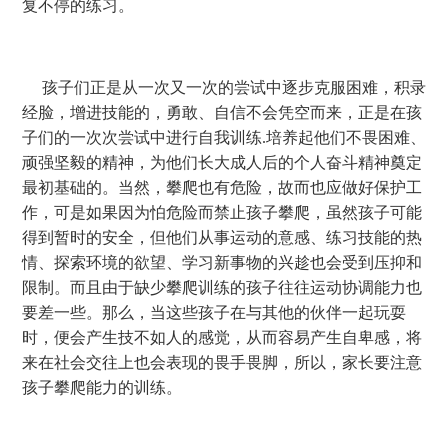
复不停的练习。
孩子们正是从一次又一次的尝试中逐步克服困难，积录
经脸，增进技能的，勇敢、自信不会凭空而来，正是在孩
子们的一次次尝试中进行自我训练.培养起他们不畏困难、
顽强坚毅的精神，为他们长大成人后的个人奋斗精神奠定
最初基础的。当然，攀爬也有危险，故而也应做好保护工
作，可是如果因为怕危险而禁止孩子攀爬，虽然孩子可能
得到暂时的安全，但他们从事运动的意感、练习技能的热
情、探索环境的欲望、学习新事物的兴趁也会受到压抑和
限制。而且由于缺少攀爬训练的孩子往往运动协调能力也
要差一些。那么，当这些孩子在与其他的伙伴一起玩耍
时，便会产生技不如人的感觉，从而容易产生自卑感，将
来在社会交往上也会表现的畏手畏脚，所以，家长要注意
孩子攀爬能力的训练。