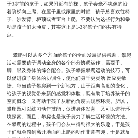
于3岁前的孩子，如果附近有阶梯，孩子会毫不犹像的沿
着阶梯向上爬。在屋子里或家里的时候，孩子总喜欢往椅
子、沙发背、柜顶或者窗台上爬。不要认为这些行为和举
动是孩子们太顽皮，其实这正是1-3岁孩子们的共有特
点。
攀爬可以从多个方面给孩子的全面发展提供帮助，攀爬
活动需要孩子调动全身的各个部分协调运作，需耍手、
脚、眼及身体的综合配合。孩子攀握攀爬运动的技巧，可
以促进孩子身体的协调性，使他们身千更灵活.反应更敏
捷。每当孩子攀爬到一个新地方，山于距离高度的变化，
给孩子的视觉带来新的感觉和体脸，既有助于培养孩子的
空间概念，又有助于孩子从新的角度去观察环境。所以，
攀爬既可以练习动作技能，促进身体发育，又可以进行环
境探索。而且，攀爬也是孩子努力了解生活环境的方法。
在攀爬的过程中，孩子们会从中得到很大的乐趣，于是孩
子们就会感到离开地面向上爬的动作非常有趣，于是就反