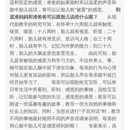
适和安定的感觉；准爸妈如果能时常以温柔的声音和
腹中胎儿说话，将可以让胎儿有“被爱”的感觉。
　　到
底准妈妈和准爸爸可以跟胎儿说些什么呢？
　　从现
代胎教学的研究可知，在怀孕十六周胎儿就有触觉、
味觉、嗅觉；十八周时，胎儿就有视觉、听觉；二十
六周时，胎儿就有潜意识、意识与人格；在三十周
时，胎儿就有学习、记忆与作梦的能力；到三十六
周，胎儿的大脑皮质也发育完全。
　　由此可知，胎
儿是有敏锐的感受力和学习力的。不仅外界人、事、
物可能在胎儿脑中留下潜在印象，母亲的行为与心理
对胎儿更有深远的影响，所以胎儿早在母亲腹中就已
经开始学习了。
　　母亲可以唱歌给宝宝听，可以将
日常生活中所看到、听到、感觉到的事物，说给宝宝
听，让它能参与您的生活，感觉您的感受；甚至可以
朗读一些温馨有趣的故事，教导一些大自然的事物和
社会上的知识。同时，当您在进行“子宫对话”时，教导
不同的事物最好能用不同的声音语调来说明。母亲的
用心腹中胎儿可是感受得到的喔！
　　专家表示，虽