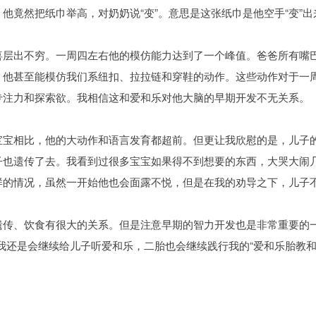
他竟然把纸巾举高，对奶奶说“变”。意思是这张纸巾是他空手“变”出
喜层出不穷。一周四左右他的模仿能力达到了一个峰值。爸爸所有嘴
。他甚至能模仿我们系纽扣、拉拉链和穿鞋的动作。这些动作对于一
专注力和探索欲。我相信这和爱和乐对他大脑的早期开发不无关系。
宝宝相比，他的大动作和语言发育都超前。但更让我欣慰的是，儿子
子也遗传了去。我看到过很多宝宝如果得不到想要的东西，大哭大闹
样的情况，虽然一开始他也会面露不悦，但是在我的劝导之下，儿子
遗传、饮食有很大的关系。但是注意早期的智力开发也是非常重要的一
我还是会继续给儿子听爱和乐，二胎也会继续践行我的“爱和乐胎教和