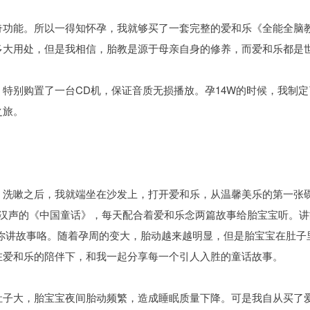
奇功能。所以一得知怀孕，我就够买了一套完整的爱和乐《全能全脑
多大用处，但是我相信，胎教是源于母亲自身的修养，而爱和乐都是
特别购置了一台CD机，保证音质无损播放。孕14W的时候，我制
之旅。
。洗嗽之后，我就端坐在沙发上，打开爱和乐，从温馨美乐的第一张
湾汉声的《中国童话》，每天配合着爱和乐念两篇故事给胎宝宝听。
给你讲故事咯。随着孕周的变大，胎动越来越明显，但是胎宝宝在肚
在爱和乐的陪伴下，和我一起分享每一个引人入胜的童话故事。
肚子大，胎宝宝夜间胎动频繁，造成睡眠质量下降。可是我自从买了