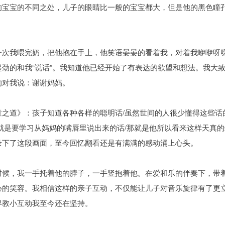
的宝宝的不同之处，儿子的眼睛比一般的宝宝都大，但是他的黑色瞳
次我喂完奶，把他抱在手上，他笑语晏晏的看着我，对着我咿咿呀呀
劲的和我“说话”。我知道他已经开始了有表达的欲望和想法。我大
的对我说：谢谢妈妈。
之道》：孩子知道各种各样的聪明话/虽然世间的人很少懂得这些话的
就是要学习从妈妈的嘴唇里说出来的话/那就是他所以看来这样天真
录下了这段画面，至今回忆翻看还是有满满的感动涌上心头。
时候，我一手托着他的脖子，一手竖抱着他。在爱和乐的伴奏下，带
心的笑容。我相信这样的亲子互动，不仅能让儿子对音乐旋律有了更
早教小互动我至今还在坚持。