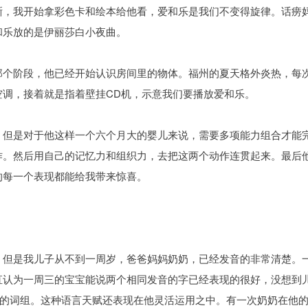
晰，我开始拿彩色卡和绘本给他看，爱和乐是我们不变得旋律。话痨
和乐放的是伊丽莎白小夜曲。
那个阶段，他已经开始认识房间里的物体。福州的夏天格外炎热，每
空调，接着就是指着壁挂CD机，示意我们要播放爱和乐。
，但是对于他这样一个六个月大的婴儿来说，需要多项能力组合才能
作。然后用自己的记忆力和组织力，去把这两个动作连贯起来。最后
的每一个表现都能给我带来惊喜。
。但是我儿子从不到一周岁，爸爸妈妈奶奶，已经发音的非常清楚。
认为一周三的宝宝能说两个相同发音的字已经表现的很好，没想到儿子
音的词组。这种语言天赋还表现在他灵活运用之中。有一次奶奶在他