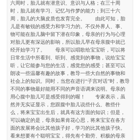
六周时，胎儿就有潜意识、意识与人格；在三十周
时，胎儿就有学习、记忆与作梦的能力；到三十六
周，胎儿的大脑皮质也发育完全。
　　由此可知，胎
儿是有敏锐的感受力和学习力的。不仅外界人、事、
物可能在胎儿脑中留下潜在印象，母亲的行为与心理
对胎儿更有深远的影响，所以胎儿早在母亲腹中就已
经开始学习了。
　　母亲可以唱歌给宝宝听，可以将
日常生活中所看到、听到、感觉到的事物，说给宝宝
听，让它能参与您的生活，感觉您的感受；甚至可以
朗读一些温馨有趣的故事，教导一些大自然的事物和
社会上的知识。同时，当您在进行“子宫对话”时，教导
不同的事物最好能用不同的声音语调来说明。母亲的
用心腹中胎儿可是感受得到的喔！
　　专家表示，虽
然并无实证显示，您跟腹中胎儿说些什么、教些什
么，将来宝宝出生后，就具有这方面的知识；但是，
可以确定的是，母亲如果肯花心思，将来宝宝在各方
面的发展将会比其他孩子好，学习的比其他孩子快。
看来想要有个聪明宝宝，得先有个勤劳、积极的母亲